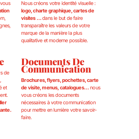
 vous
Nous créons votre identité visuelle :
ation
logo, charte graphique, cartes de
om,
visites …
dans le but de faire
ignes,
transparaître les valeurs de votre
marque de la manière la plus
qualitative et moderne possible.
e
Documents De
Communication
rs de
,
Brochures, flyers, pochettes, carte
é et
de visite, menus, catalogues…
nous
ent.
vous créons les documents
ller
nécessaires à votre communication
tante.
pour mettre en lumière votre savoir-
faire.