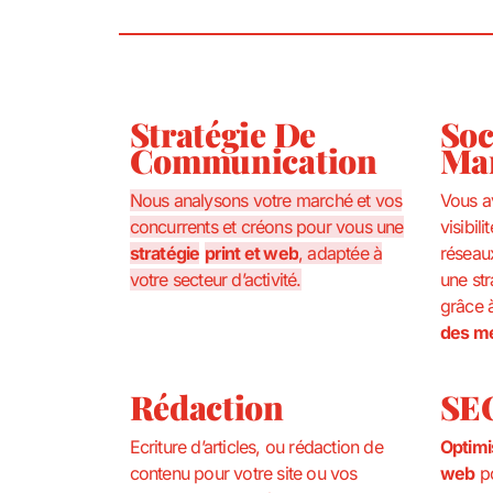
Stratégie De
Soc
Communication
Ma
Nous analysons votre marché et vos
Vous a
concurrents et créons pour vous une
visibili
stratégie
print et web
, adaptée à
réseau
votre secteur d’activité.
une str
grâce 
des me
Rédaction
SE
Ecriture d’articles, ou rédaction de
Optimi
contenu pour votre site ou vos
web
po